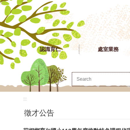
:::
跳到主要內容區塊
認識育仁
處室業務
:::
徵才公告