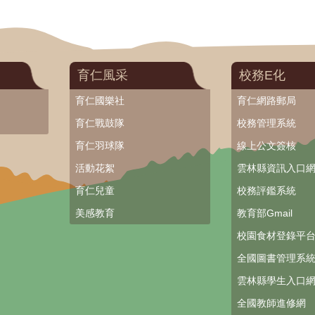
育仁風采
校務E化
育仁國樂社
育仁網路郵局
育仁戰鼓隊
校務管理系統
育仁羽球隊
線上公文簽核
活動花絮
雲林縣資訊入口
育仁兒童
校務評鑑系統
美感教育
教育部Gmail
校園食材登錄平
全國圖書管理系
雲林縣學生入口
全國教師進修網