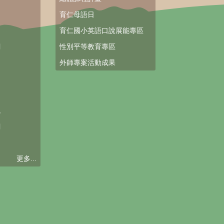
育仁母語日
育仁國小英語口說展能專區
網
性別平等教育專區
外師專案活動成果
台
統
網
更多...