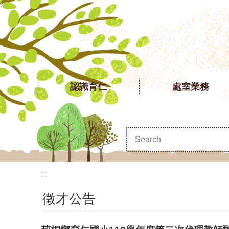
:::
跳到主要內容區塊
認識育仁
處室業務
:::
徵才公告