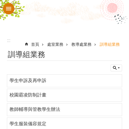
:::
跳到主要內容區塊
進
階
搜
尋
:::
認
首頁
處室業務
教導處業務
訓導組業務
訓導組業務
識
育
仁
學生申訴及再申訴
處
室
校園霸凌防制計畫
業
教師輔導與管教學生辦法
務
育
學生服裝儀容規定