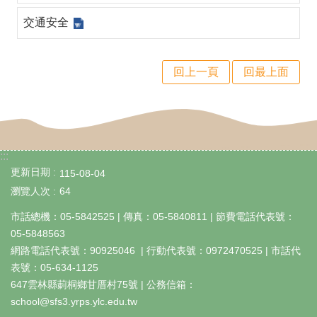
仁
交通安全
風
采
回上一頁
回最上面
校
務
E
化
:::
更新日期
115-08-04
課
瀏覽人次
64
程
市話總機：05-5842525 | 傳真：05-5840811 | 節費電話代表號：
等
05-5848563
各
網路電話代表號：90925046 | 行動代表號：0972470525 | 市話代
表號：05-634-1125
項
647雲林縣莿桐鄉甘厝村75號 | 公務信箱：
計
school@sfs3.yrps.ylc.edu.tw