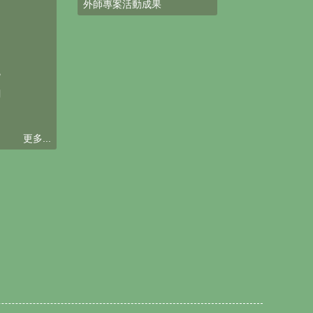
外師專案活動成果
台
統
網
更多...