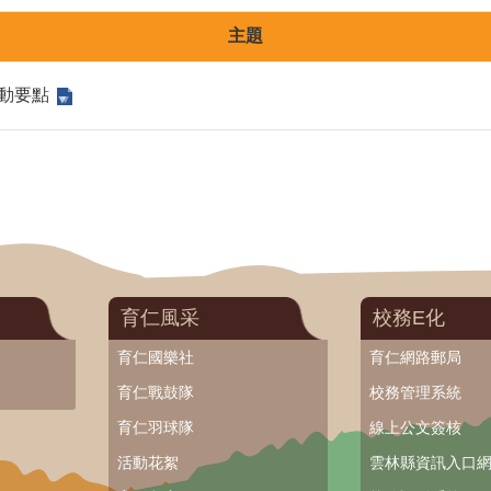
主題
動要點
育仁風采
校務E化
育仁國樂社
育仁網路郵局
育仁戰鼓隊
校務管理系統
育仁羽球隊
線上公文簽核
活動花絮
雲林縣資訊入口