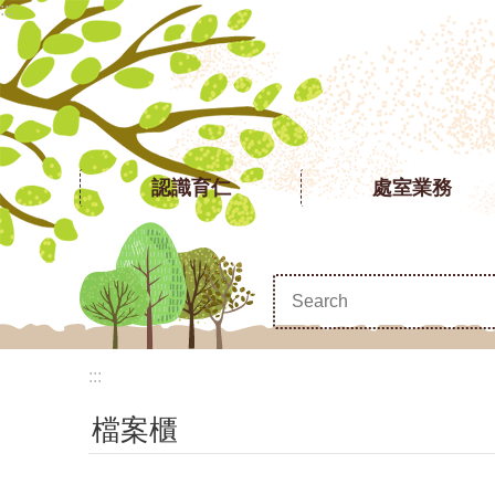
:::
跳到主要內容區塊
認識育仁
處室業務
:::
檔案櫃